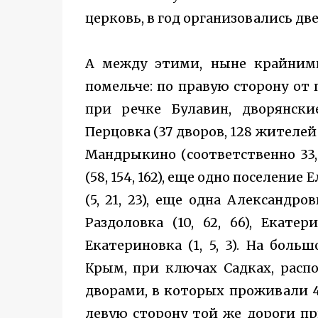
церковь, в год организовались дв
А между этими, ныне крайними
помельче: по правую сторону от 
при речке Булавин, дворянск
Перцовка (37 дворов, 128 жителей
Мандрыкино (соответственно 33, 
(58, 154, 162), еще одно поселение
(5, 21, 23), еще одна Александровк
Раздоловка (10, 62, 66), Екатер
Екатериновка (1, 5, 3). На боль
Крым, при ключах Садках, распо
дворами, в которых проживали 4
левую сторону той же дороги пр