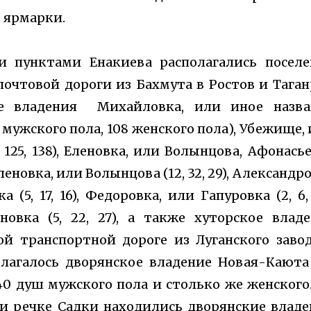
е ярмарки.
 пунктами Енакиева располагались поселе
почтовой дороги из Бахмута в Ростов и Таган
ие владения Михайловка, или иное назва
 мужского пола, 108 женского пола), Убежище,
125, 138), Еленовка, или Волынцова, Афонась
 Еленовка, или Волынцова (12, 32, 29), Александр
а (5, 17, 16), Федоровка, или Гапуровка (2, 6, 
иновка (5, 22, 27), а также хуторское влад
шой транспортной дороге из Луганского заво
лагалось дворянское владение Новая-Каюта
0 душ мужского пола и столько же женского
и речке Садки находились дворянские влад