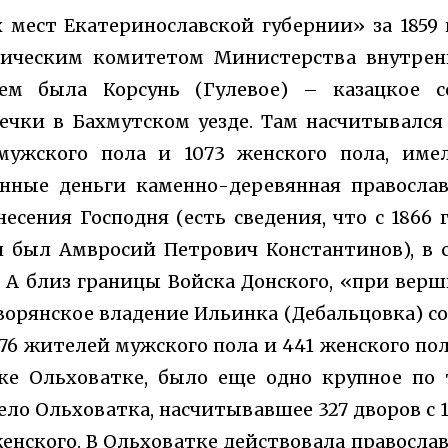
мест Екатеринославской губернии» за 1859 
тическим комитетом Министерства внутрен
ем была Корсунь (Гулевое) – казацкое се
чки в Бахмутском уезде. Там насчитывался
мужского пола и 1073 женского пола, имел
енные деньги каменно-деревянная правосла
есения Господня (есть сведения, что с 1866 
 был Амвросий Петрович Константинов), в 
. А близ границы Войска Донского, «при вер
ворянское владение Ильинка (Дебальцовка) со
6 жителей мужского пола и 441 женского пол
чке Ольховатке, было еще одно крупное по
ело Ольховатка, насчитывавшее 327 дворов с 
енского. В Ольховатке действовала правосла