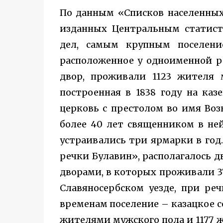
По данным «Списков населенных 
изданных Центральным статис
дел, самым крупным поселени
расположенное у одноименной ре
двор, проживали 1123 жителя 
построенная в 1838 году на каз
церковь с престолом во имя Возн
более 40 лет священником в ней
устраивались три ярмарки в год
речки Булавин», располагалось д
дворами, в которых проживали 37
Славяносербском уезде, при ре
временам поселение – казацкое с
жителями мужского пола и 1177 ж