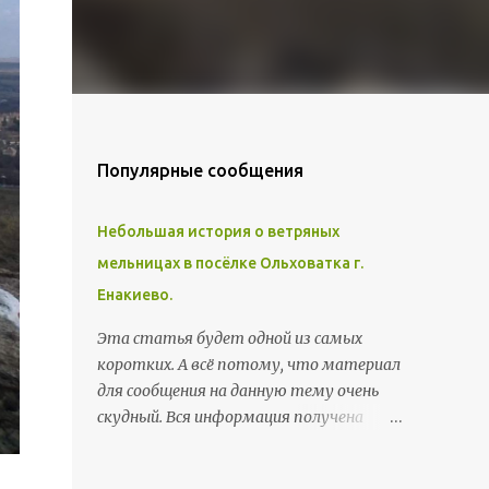
Популярные сообщения
Небольшая история о ветряных
мельницах в посёлке Ольховатка г.
Енакиево.
Эта статья будет одной из самых
коротких. А всё потому, что материал
для сообщения на данную тему очень
скудный. Вся информация получена
мною от моего отца, а он в свою
очередь получил её от моего деда. Речь