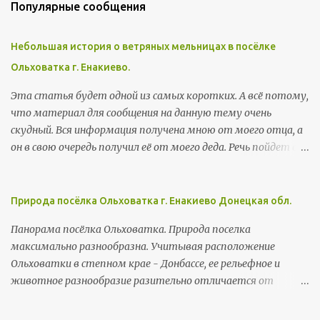
Популярные сообщения
Небольшая история о ветряных мельницах в посёлке
Ольховатка г. Енакиево.
Эта статья будет одной из самых коротких. А всё потому,
что материал для сообщения на данную тему очень
скудный. Вся информация получена мною от моего отца, а
он в свою очередь получил её от моего деда. Речь пойдет о
"ветряках" или ветряных мельницах. Это механические
устройства, в которых энергия ветра, вращающая
лопасти мельницы преобразуется во вращение жерновов.
Природа посёлка Ольховатка г. Енакиево Донецкая обл.
Когда то в Российской Империи таких мельниц было до 200
Панорама посёлка Ольховатка. Природа поселка
тысяч. Материалом для постройки мельниц было дерево.
максимально разнообразна. Учитывая расположение
Распостранению ветряков в данном регионе способствовал
Ольховатки в степном крае - Донбассе, ее рельефное и
и окружающий ландшафт - открытая всем ветрам
животное разнообразие разительно отличается от
степная равнина. Ниже, для наглядности, можно
региона в целом. Здесь и бескрайние степи, и густые лесные
посмотреть фотографии мельниц сделанные русским
массивы(балки), расположенные в расщелинах и ложбинах
фотографом Сергеем Михайловичем Прокудиным-Горским